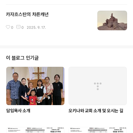
카자흐스탄의 차른캐년
글 내용
0
0
2025. 9. 17.
이 블로그 인기글
담임목사 소개
오키나와 교회 소개 및 오시는 길