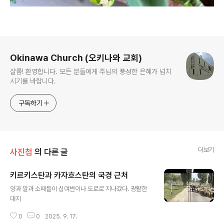
로그 정보
Okinawa Church (오키나와 교회)
샬롬! 환영합니다. 모든 분들에게 주님의 풍성한 은혜가 넘치
시기를 바랍니다.
구독하기
더보기
사진첩
의 다른 글
키르키스탄과 카자흐스탄의 국경 근처
글 내용
양과 말과 소떼들이 십여번이나 도로로 지나갔다. 광활한
대지
0
0
2025. 9. 17.