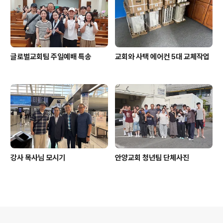
글로벌교회팀 주일예배 특송
교회와 사택 에어컨 5대 교체작업
강사 목사님 모시기
안양교회 청년팀 단체사진
의안내