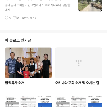
글 내용
양과 말과 소떼들이 십여번이나 도로로 지나갔다. 광활한
대지
0
0
2025. 9. 17.
이 블로그 인기글
담임목사 소개
오키나와 교회 소개 및 오시는 길