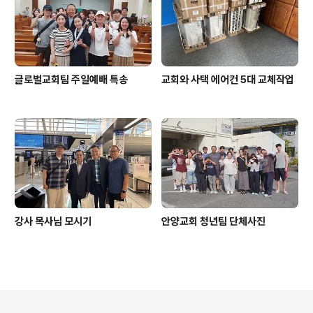
글로벌교회팀 주일예배 특송
교회와 사택 에어컨 5대 교체작업
강사 목사님 모시기
안양교회 청년팀 단체사진
의안내