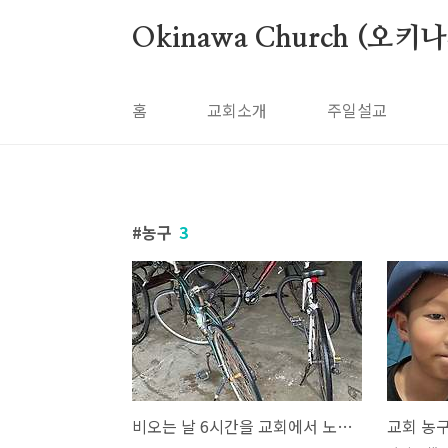
본문 바로가기
Okinawa Church (오키
홈
교회소개
주일설교
농구
3
비오는 날 6시간을 교회에서 노는 중3 아이들.
교회 농