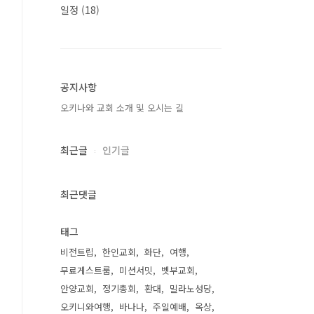
일정
(18)
공지사항
오키나와 교회 소개 및 오시는 길
최근글
인기글
최근댓글
태그
비전트립
한인교회
화단
여행
무료게스트룸
미션서밋
벳부교회
안양교회
정기총회
환대
밀라노성당
오키니와여행
바나나
주일예배
옥상