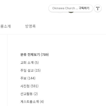
Okinawa Church (오키나와 교회)
구독하기
트룸소개
방명록
분류 전체보기
(789)
교회 소개
(5)
주일 설교
(15)
주보
(144)
사진첩
(591)
선교활동
(2)
게스트룸소개
(4)