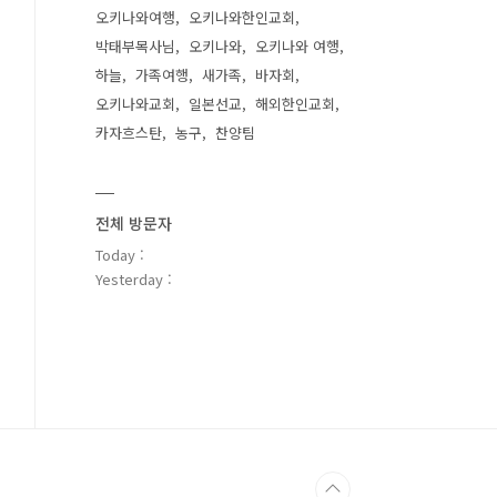
오키나와여행
오키나와한인교회
박태부목사님
오키나와
오키나와 여행
하늘
가족여행
새가족
바자회
오키나와교회
일본선교
해외한인교회
카자흐스탄
농구
찬양팀
전체 방문자
Today :
Yesterday :