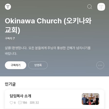
검색하기
티스토리
Okinawa Church (오키나와
교회)
구독자
7
샬롬! 환영합니다. 모든 분들에게 주님의 풍성한 은혜가 넘치시기를
바랍니다.
구독하기
방명록
신고하기 레이어
열기
인기글
담임목사 소개
6
186
조회
32