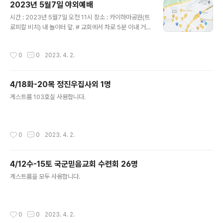
2023년 5월7일 야외예배
글 내용
시간 : 2023년 5월7일 오전 11시 장소 : 카이하마공원(트
로피칼 비치) 내 놀이터 앞. # 교회에서 차로 5분 이내 거리
임. 추후 주보에 공지함 찾아오시는 길: 아래 맵의 "Directi
on" 참고해 주세요.
작성시간
0
0
2023. 4. 2.
4/18화-20목 정진우집사외 1명
글 내용
게스트룸 103호실 사용합니다.
작성시간
0
0
2023. 4. 2.
4/12수-15토 국군믿음교회 수련회 26명
글 내용
게스트룸을 모두 사용합니다.
작성시간
0
0
2023. 4. 2.