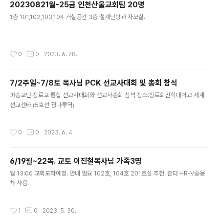
20230821월-25금 인천산울교회팀 20명
글 내용
1층 101,102,103,104 거실공간 3층 철계단방과 자모실.
작성시간
0
0
2023. 6. 28.
7/2주일~7/8토 목사님 PCK 선교사대회 및 총회 참석
글 내용
파송교단 장로교 통합 선교사대회와 선교사총회 참석 장소:장로회신학대학교 세계
선교센타 (5호선 광나루역)
작성시간
0
0
2023. 6. 4.
6/19월~22목. 교토 이진철목사님 가족3명
글 내용
월 13:00 교회도착예정. 안내 필요 102호, 104호 201호실 추천. 혼다 HR-V승용
차 사용.
작성시간
1
0
2023. 5. 30.