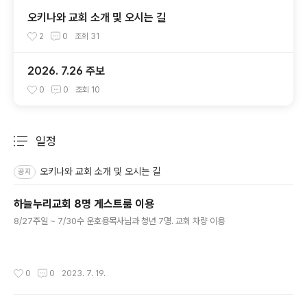
오키나와 교회 소개 및 오시는 길
2
0
조회
31
2026. 7.26 주보
0
0
조회
10
일정
분류 전체보기
주요 글 목록
오키나와 교회 소개 및 오시는 길
공지
하늘누리교회 8명 게스트룸 이용
글 내용
8/27주일 ~ 7/30수 운호용목사님과 청년 7명. 교회 차량 이용
작성시간
0
0
2023. 7. 19.