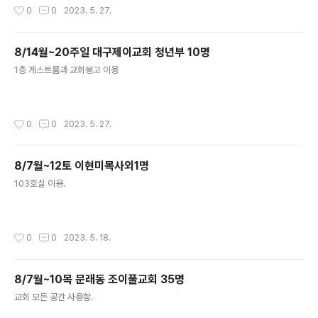
작성시간
0
0
2023. 5. 27.
8/14월~20주일 대구제이교회 청년부 10명
글 내용
1층 게스트룸과 교회봉고 이용
작성시간
0
0
2023. 5. 27.
8/7월~12토 이현미목사외1명
글 내용
103호실 이용.
작성시간
0
0
2023. 5. 18.
8/7월~10목 문래동 조이풀교회 35명
글 내용
교회 모든 공간 사용함.