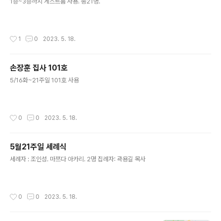
1층~3층까지 게스트룸 사용. 총21명.
작성시간
1
0
2023. 5. 18.
손장훈 집사 101호
글 내용
5/16화~21주일 101호 사용
작성시간
0
0
2023. 5. 18.
5월21주일 세례식
글 내용
세례자 : 조인성. 마쯔다 아카리. 2명 집례자: 곽용길 목사
작성시간
0
0
2023. 5. 18.