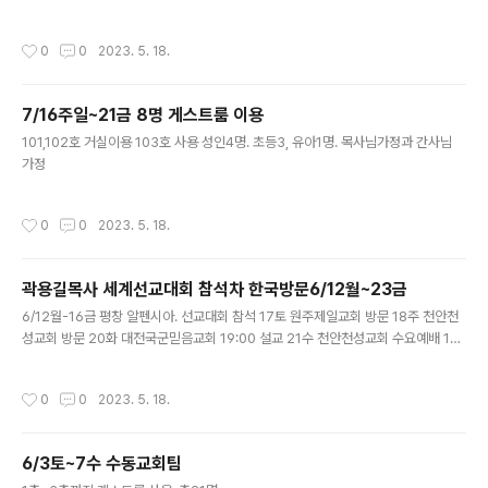
작성시간
0
0
2023. 5. 18.
7/16주일~21금 8명 게스트룸 이용
글 내용
101,102호 거실이용 103호 사용 성인4명. 초등3, 유아1명. 목사님가정과 간사님
가정
작성시간
0
0
2023. 5. 18.
곽용길목사 세계선교대회 참석차 한국방문6/12월~23금
글 내용
6/12월-16금 평창 알펜시아. 선교대회 참석 17토 원주제일교회 방문 18주 천안천
성교회 방문 20화 대전국군믿음교회 19:00 설교 21수 천안천성교회 수요예배 11:
00 설교
작성시간
0
0
2023. 5. 18.
6/3토~7수 수동교회팀
글 내용