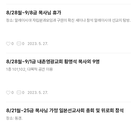
8/28월~9/8금 목사님 휴가
글 내용
장소: 말레이시아 자립분과모임과 구원의 확신 세미나 참석 말레이시아 선교지 탐방.
작성시간
0
0
2023. 5. 27.
8/28월~9/1금 내촌영광교회 황명석 목사외 9명
글 내용
1층 101,102, 다목적 공간 이용
작성시간
0
0
2023. 5. 27.
8/21월~25금 목사님 가정 일본선교사회 총회 및 위로회 참석
글 내용
장소: 동경.