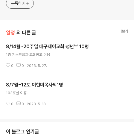
구독하기
더보기
일정
의 다른 글
8/14월~20주일 대구제이교회 청년부 10명
글 내용
1층 게스트룸과 교회봉고 이용
0
0
2023. 5. 27.
8/7월~12토 이현미목사외1명
글 내용
103호실 이용.
0
0
2023. 5. 18.
이 블로그 인기글