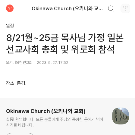
검색하기
Okinawa Church (오키나와 교회)
티스토리
일정
8/21월~25금 목사님 가정 일본
선교사회 총회 및 위로회 참석
오키나와한인교회
2023. 5. 27. 17:52
장소: 동경.
로그 정보
Okinawa Church (오키나와 교회)
샬롬! 환영합니다. 모든 분들에게 주님의 풍성한 은혜가 넘치
시기를 바랍니다.