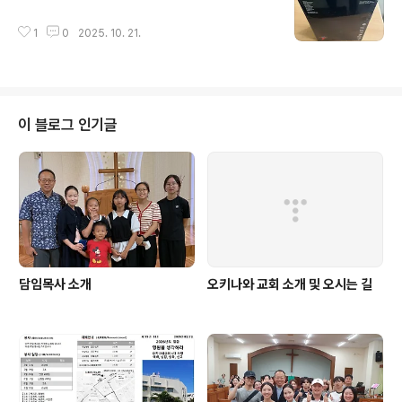
글 내용
1
0
2025. 10. 21.
이 블로그 인기글
담임목사 소개
오키나와 교회 소개 및 오시는 길