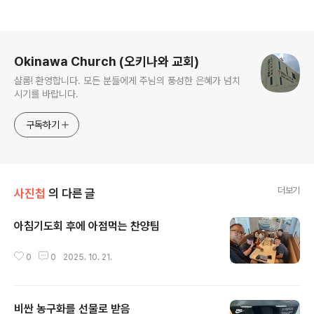
로그 정보
Okinawa Church (오키나와 교회)
샬롬! 환영합니다. 모든 분들에게 주님의 풍성한 은혜가 넘치
시기를 바랍니다.
구독하기
더보기
사진첩
의 다른 글
아침기도회 후에 아점먹는 찬양팀
글 내용
0
0
2025. 10. 21.
비싼 농구화를 선물로 받음