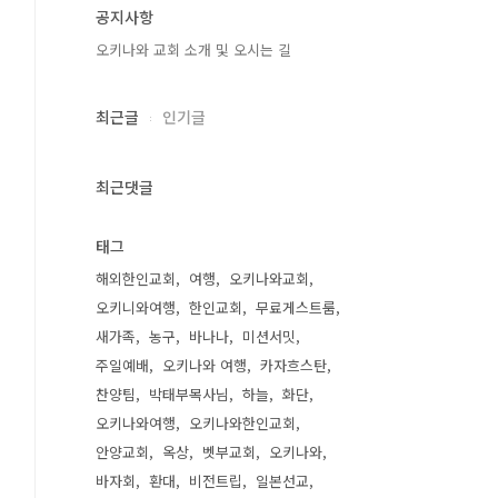
공지사항
오키나와 교회 소개 및 오시는 길
최근글
인기글
최근댓글
태그
해외한인교회
여행
오키나와교회
오키니와여행
한인교회
무료게스트룸
새가족
농구
바나나
미션서밋
주일예배
오키나와 여행
카자흐스탄
찬양팀
박태부목사님
하늘
화단
오키나와여행
오키나와한인교회
안양교회
옥상
벳부교회
오키나와
바자회
환대
비전트립
일본선교