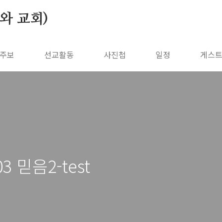
나와 교회)
주보
선교활동
사진첩
일정
게스
 믿음2-test