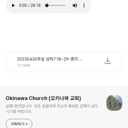
20230430주일 삼하7:18~29-종의 집에 복을 주소서.m4a
13.73MB
로그 정보
Okinawa Church (오키나와 교회)
샬롬! 환영합니다. 모든 분들에게 주님의 풍성한 은혜가 넘치
시기를 바랍니다.
구독하기