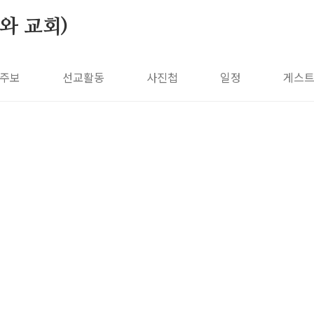
나와 교회)
주보
선교활동
사진첩
일정
게스