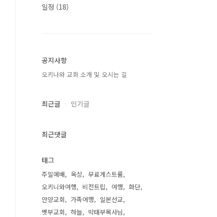
일정
(18)
공지사항
오키나와 교회 소개 및 오시는 길
최근글
인기글
최근댓글
태그
주일예배
옥상
무료게스트룸
오키니와여행
비전트립
여행
화단
안양교회
가족여행
일본선교
벳부교회
하늘
박태부목사님