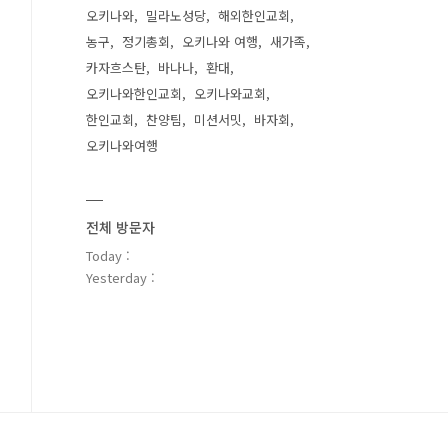
오키나와
밀라노성당
해외한인교회
농구
정기총회
오키나와 여행
새가족
카자흐스탄
바나나
환대
오키나와한인교회
오키나와교회
한인교회
찬양팀
미션서밋
바자회
오키나와여행
전체 방문자
Today :
Yesterday :