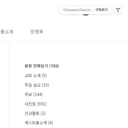
Okinawa Church (오키나와 교회)
구독하기
트룸소개
방명록
분류 전체보기
(789)
교회 소개
(5)
주일 설교
(15)
주보
(144)
사진첩
(591)
선교활동
(2)
게스트룸소개
(4)