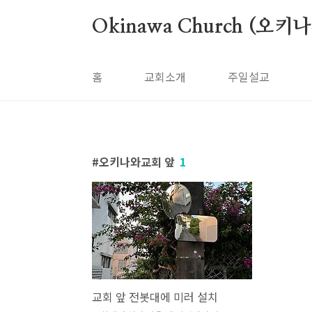
본문 바로가기
Okinawa Church (오키
홈
교회소개
주일설교
오키나와교회 앞
1
교회 앞 전봇대에 미러 설치