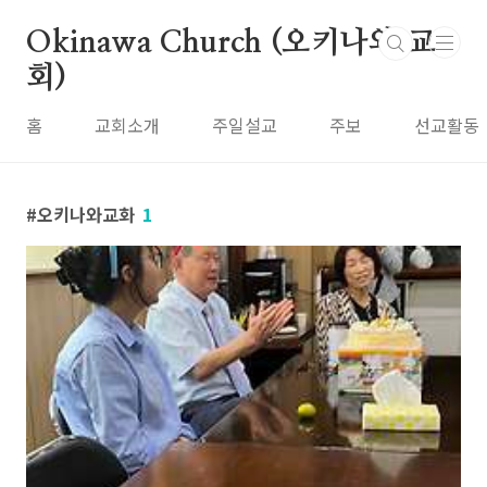
본문 바로가기
Okinawa Church (오키나와 교
회)
홈
교회소개
주일설교
주보
선교활동
오키나와교화
1