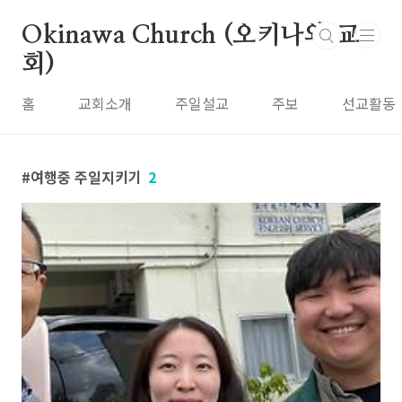
본문 바로가기
Okinawa Church (오키나와 교
회)
홈
교회소개
주일설교
주보
선교활동
여행중 주일지키기
2