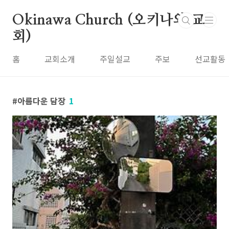
본문 바로가기
Okinawa Church (오키나와 교
회)
홈
교회소개
주일설교
주보
선교활동
아름다운 담장
1