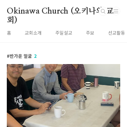
본문 바로가기
Okinawa Church (오키나와 교
회)
홈
교회소개
주일설교
주보
선교활동
반가운 얼굴
2