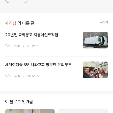
더보기
사진첩
의 다른 글
20년된 교회봉고 지붕페인트작업
글 내용
0
0
2025. 12. 2.
세계여행중 오키나와교회 방문한 은퇴부부
글 내용
0
0
2025. 12. 2.
이 블로그 인기글