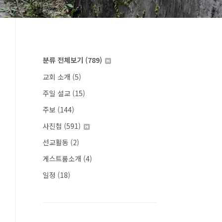
분류 전체보기
(789)
교회 소개
(5)
주일 설교
(15)
주보
(144)
사진첩
(591)
선교활동
(2)
게스트룸소개
(4)
일정
(18)