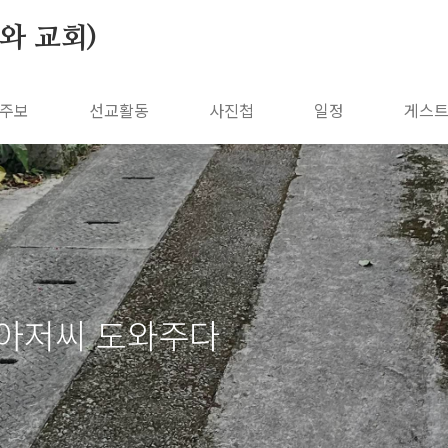
나와 교회)
주보
선교활동
사진첩
일정
게스
 아저씨 도와주다