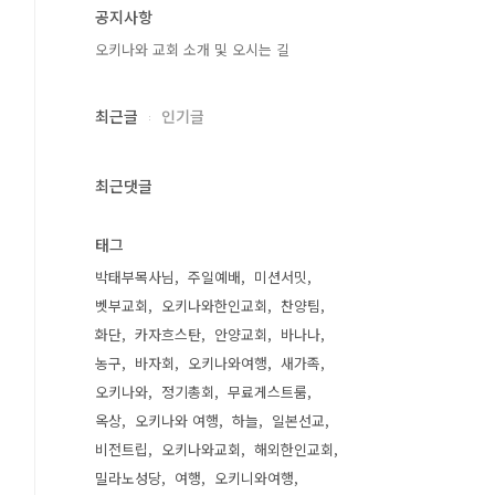
공지사항
오키나와 교회 소개 및 오시는 길
최근글
인기글
최근댓글
태그
박태부목사님
주일예배
미션서밋
벳부교회
오키나와한인교회
찬양팀
화단
카자흐스탄
안양교회
바나나
농구
바자회
오키나와여행
새가족
오키나와
정기총회
무료게스트룸
옥상
오키나와 여행
하늘
일본선교
비전트립
오키나와교회
해외한인교회
밀라노성당
여행
오키니와여행