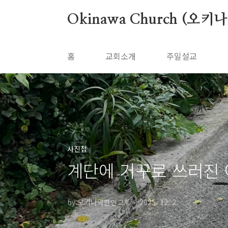
본문 바로가기
Okinawa Church (오키
홈
교회소개
주일설교
사진첩
계단에 거꾸로 쓰러진
by 오키나와한인교회
2025. 12. 2.