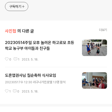
구독하기
더보기
사진첩
의 다른 글
20230514주일 오후 놀러온 하고로모 초등
학교 농구부 아이들과 친구들
글 내용
0
1
2023. 5. 18.
도흔엽권사님 칠순축하 식사모임
글 내용
20230517수 12:30 라구나가든호텔 13명 참석
1
0
2023. 5. 18.