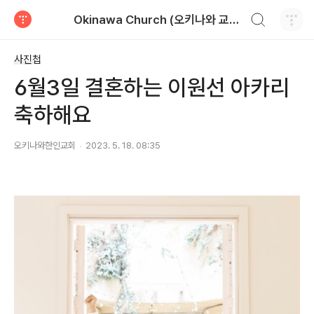
검색하기
Okinawa Church (오키나와 교회)
티스토리
사진첩
6월3일 결혼하는 이원선 아카리
축하해요
오키나와한인교회
2023. 5. 18. 08:35